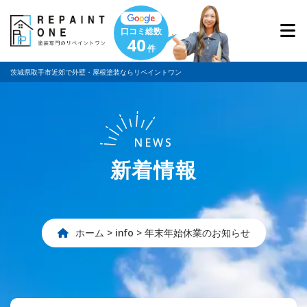
口コミ総数
40
件
茨城県取手市近郊で外壁・屋根塗装ならリペイントワン
NEWS
新着情報
ホーム
>
info
>
年末年始休業のお知らせ