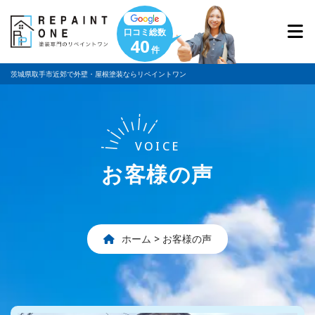
口コミ総数
40
件
茨城県取手市近郊で外壁・屋根塗装ならリペイントワン
VOICE
お客様の声
ホーム
>
お客様の声