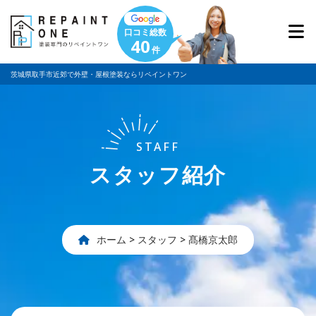
口コミ総数
40
件
茨城県取手市近郊で外壁・屋根塗装ならリペイントワン
STAFF
スタッフ紹介
ホーム
>
スタッフ
>
髙橋京太郎