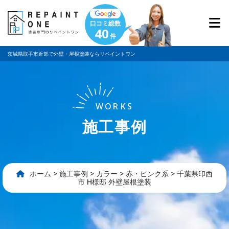
口コミ総数
40
件
茨城県取手市近郊で外壁・屋根塗装ならリペイントワン
WORKS
施工事例
ホーム
>
施工事例
>
カラー
>
赤・ピンク系
>
千葉県印西
市 H様邸 外壁屋根塗装