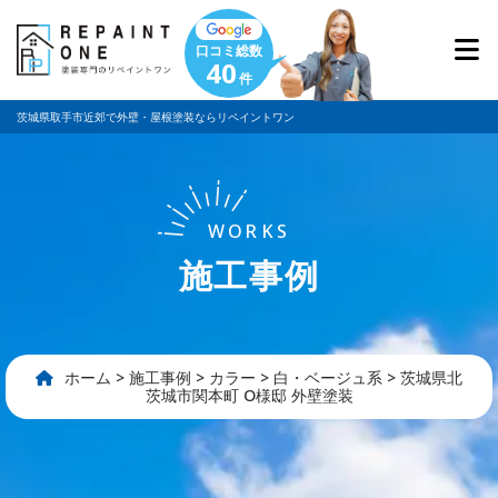
口コミ総数
40
件
茨城県取手市近郊で外壁・屋根塗装ならリペイントワン
WORKS
施工事例
ホーム
>
施工事例
>
カラー
>
白・ベージュ系
>
茨城県北
茨城市関本町 O様邸 外壁塗装