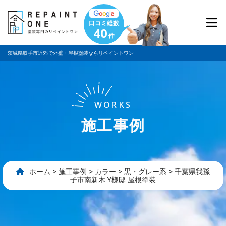
口コミ総数
40
件
茨城県取手市近郊で外壁・屋根塗装ならリペイントワン
WORKS
施工事例
ホーム
>
施工事例
>
カラー
>
黒・グレー系
>
千葉県我孫
子市南新木 Y様邸 屋根塗装