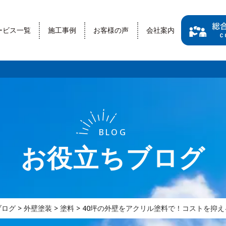
ービス一覧
施工事例
お客様の声
会社案内
BLOG
お役立ちブログ
ブログ
>
外壁塗装
>
塗料
>
40坪の外壁をアクリル塗料で！コストを抑え