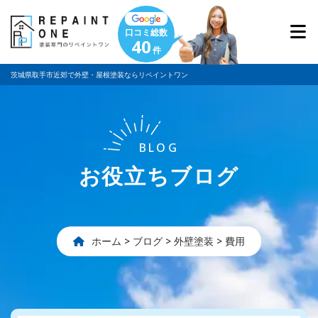
口コミ総数
40
件
茨城県取手市近郊で外壁・屋根塗装ならリペイントワン
BLOG
お役立ちブログ
ホーム
>
ブログ
>
外壁塗装
>
費用