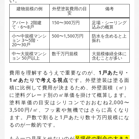
い。
建物規模の例
外壁塗装費用の目
備考
安
アパート 2階建
150〜300万円
足場・シーリング
て・6〜8戸
込みの概算
小〜中規模マンシ
500〜1,500万円
防水を含めると上
ョン 3〜5階・
振れ
20〜30戸
中〜大規模マンシ
数千万円規模
大規模修繕全体に
ョン 50戸以上
含むことが多い
費用を理解するうえで重要なのが、
1戸あたり・
1㎡あたりで考える視点
です。外壁塗装は塗る面
積に比例して費用が決まるため、外壁面積（㎡）
に塗料グレード別の㎡単価を掛けて概算します。
塗料単価の目安はシリコンでおおむね2,000〜
3,500円/㎡、フッ素や無機ではさらに高くなり
ます。戸数で割ると1戸あたり数十万円規模にな
るのが一般的です。
もう一つ見落とせないのが
足場代の割合の大きさ