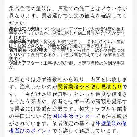
集合住宅の塗装は、戸建ての施工とはノウハウが
異なります。業者選びでは次の観点を確認してく
ださい。
集合住宅の実績
：マンション・アパートの大規模修繕の施工
事例を持っているか。規模に応じた施工管理ができるかが問
われます。
建物診断の精度
：劣化を正確に把握し、過不足のない工事範
囲を提案できるか。診断が雑だと追加工事が増えます。
管理組合への説明力
：専門用語をかみ砕き、総会や住民に分
かりやすく説明できるか。合意形成を支えてくれる業者が理
想です。
保証とアフター
：工事後の保証範囲と定期点検の体制が明確
か。
見積もりは必ず複数社から取り、内容を比較しま
す。注意したいのが
悪質業者や水増し見積もり
で
す。「今だけ足場代無料」といった過度な値引き
をうたう業者や、診断もせず一式で高額を提示す
る業者には警戒が必要です。契約トラブルや業者
の手口については
国民生活センター
でも注意喚起
がされています。業者選定の基本は
外壁塗装の業
者選びのポイント
でも詳しく解説しています。