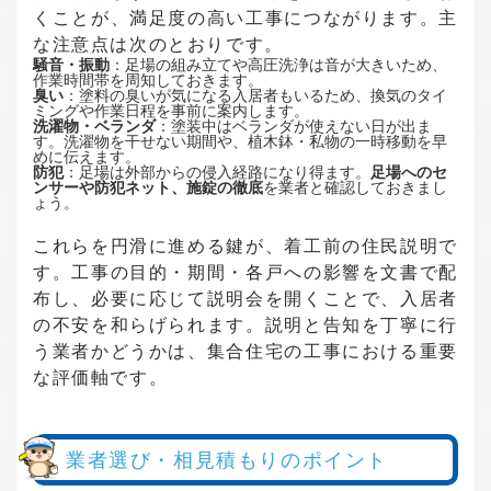
くことが、満足度の高い工事につながります。主
な注意点は次のとおりです。
騒音・振動
：足場の組み立てや高圧洗浄は音が大きいため、
作業時間帯を周知しておきます。
臭い
：塗料の臭いが気になる入居者もいるため、換気のタイ
ミングや作業日程を事前に案内します。
洗濯物・ベランダ
：塗装中はベランダが使えない日が出ま
す。洗濯物を干せない期間や、植木鉢・私物の一時移動を早
めに伝えます。
防犯
：足場は外部からの侵入経路になり得ます。
足場へのセ
ンサーや防犯ネット、施錠の徹底
を業者と確認しておきまし
ょう。
これらを円滑に進める鍵が、着工前の住民説明で
す。工事の目的・期間・各戸への影響を文書で配
布し、必要に応じて説明会を開くことで、入居者
の不安を和らげられます。説明と告知を丁寧に行
う業者かどうかは、集合住宅の工事における重要
な評価軸です。
業者選び・相見積もりのポイント