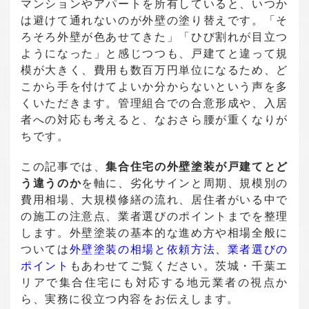
マンションやアパートを所有していると、いつか
は避けて通れないのが外壁の塗り替えです。「そ
ろそろ外壁が色あせてきた」「ひび割れが目立つ
ようになった」と感じつつも、戸建てと違って規
模が大きく、費用も数百万円単位になるため、ど
こから手を付けてよいか分からないという声を多
くいただきます。管理組合での合意形成や、入居
者への対応も考えると、なおさら腰が重くなりが
ちです。
この記事では、
集合住宅の外壁塗装が戸建てとど
う違うのか
を軸に、劣化サインと周期、規模別の
費用相場、大規模修繕の流れ、居住者がいる中で
の施工の注意点、業者選びのポイントまでを整理
します。外壁塗装の基本的な進め方や相場全般に
ついては
外壁塗装の相場と依頼方法、業者選びの
ポイント
もあわせてご覧ください。茨城・千葉エ
リアで集合住宅にも対応する地元業者の視点か
ら、実務に役立つ内容をお伝えします。