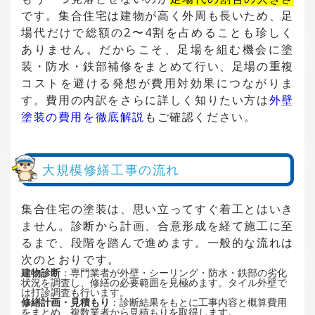
です。集合住宅は建物が高く外周も長いため、足
場代だけで総額の2〜4割を占めることも珍しく
ありません。だからこそ、足場を組む機会に塗
装・防水・鉄部補修をまとめて行い、足場の重複
コストを避ける発想が費用対効果につながりま
す。費用の内訳をさらに詳しく知りたい方は
外壁
塗装の費用を徹底解説
もご確認ください。
大規模修繕工事の流れ
集合住宅の塗装は、思い立ってすぐ着工とはいき
ません。診断から計画、合意形成を経て施工に至
るまで、段階を踏んで進めます。一般的な流れは
次のとおりです。
建物診断
：専門業者が外壁・シーリング・防水・鉄部の劣化
状況を調査し、修繕の必要範囲を見極めます。タイル外壁で
は打診調査も行います。
修繕計画・見積もり
：診断結果をもとに工事内容と概算費用
をまとめ、複数業者から見積もりを取得します。