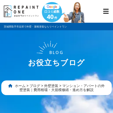
口コミ総数
40
件
茨城県取手市近郊で外壁・屋根塗装ならリペイントワン
BLOG
お役立ちブログ
ホーム
>
ブログ
>
外壁塗装
>
マンション・アパートの外
壁塗装｜費用相場・大規模修繕・進め方を解説