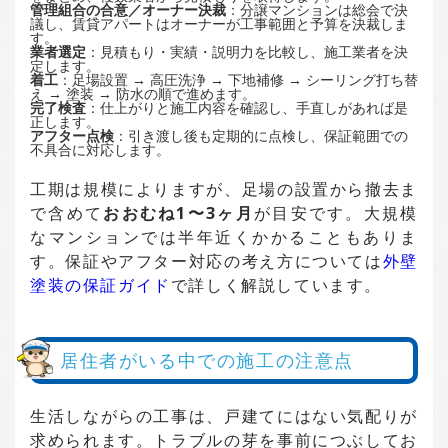
管理組合の合意／オーナー決裁
：分譲マンションは総会で決
議し、賃貸アパートはオーナーが工事範囲と予算を決裁しま
す。
業者選定
：見積もり・実績・説明力を比較し、施工業者を決
定します。
着工
：足場設置 → 高圧洗浄 → 下地補修 → シーリング打ち替
え → 塗装 → 防水の順で進めます。
完了検査
：仕上がりと施工内容を確認し、手直しがあれば是
正します。
アフター点検
：引き渡し後も定期的に点検し、保証範囲での
不具合に対応します。
工期は規模によりますが、足場の設置から撤去ま
で含めて
おおむね1〜3ヶ月
が目安です。大規模
なマンションでは半年近くかかることもありま
す。保証やアフター対応の考え方については
外壁
塗装の保証ガイド
で詳しく解説しています。
居住者がいる中での施工の注意点
生活しながらの工事は、戸建てにはない気配りが
求められます。トラブルの芽を事前につぶしてお