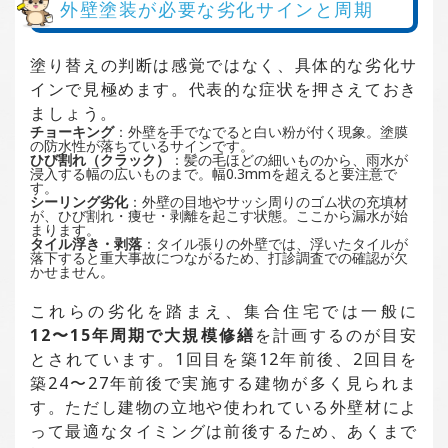
外壁塗装が必要な劣化サインと周期
塗り替えの判断は感覚ではなく、具体的な劣化サ
インで見極めます。代表的な症状を押さえておき
ましょう。
チョーキング
：外壁を手でなでると白い粉が付く現象。塗膜
の防水性が落ちているサインです。
ひび割れ（クラック）
：髪の毛ほどの細いものから、雨水が
浸入する幅の広いものまで。幅0.3mmを超えると要注意で
す。
シーリング劣化
：外壁の目地やサッシ周りのゴム状の充填材
が、ひび割れ・痩せ・剥離を起こす状態。ここから漏水が始
まります。
タイル浮き・剥落
：タイル張りの外壁では、浮いたタイルが
落下すると重大事故につながるため、打診調査での確認が欠
かせません。
これらの劣化を踏まえ、集合住宅では一般に
12〜15年周期で大規模修繕
を計画するのが目安
とされています。1回目を築12年前後、2回目を
築24〜27年前後で実施する建物が多く見られま
す。ただし建物の立地や使われている外壁材によ
って最適なタイミングは前後するため、あくまで