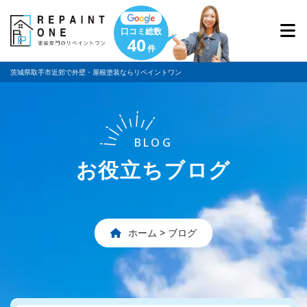
口コミ総数
40
件
茨城県取手市近郊で外壁・屋根塗装ならリペイントワン
BLOG
お役立ちブログ
ホーム
>
ブログ