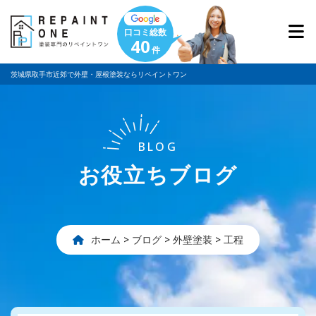
口コミ総数
40
件
茨城県取手市近郊で外壁・屋根塗装ならリペイントワン
BLOG
お役立ちブログ
ホーム
>
ブログ
>
外壁塗装
>
工程