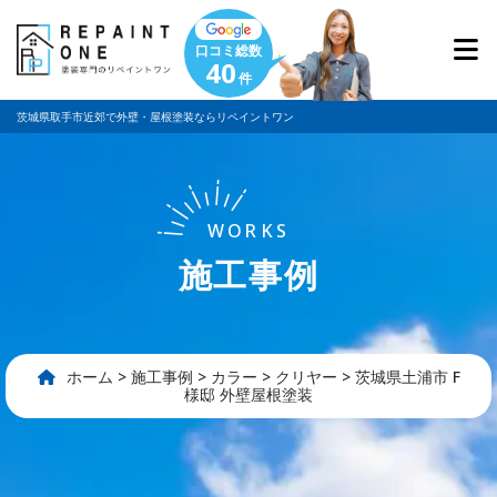
口コミ総数
40
件
茨城県取手市近郊で外壁・屋根塗装ならリペイントワン
WORKS
施工事例
ホーム
>
施工事例
>
カラー
>
クリヤー
>
茨城県土浦市 F
様邸 外壁屋根塗装