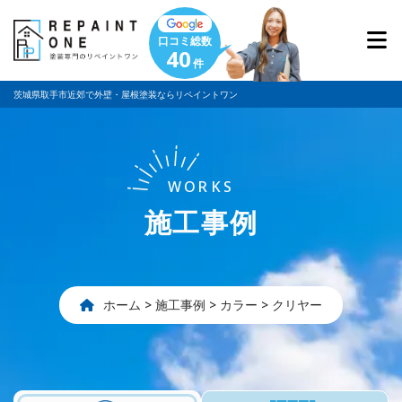
口コミ総数
40
件
茨城県取手市近郊で外壁・屋根塗装ならリペイントワン
WORKS
施工事例
ホーム
>
施工事例
>
カラー
>
クリヤー