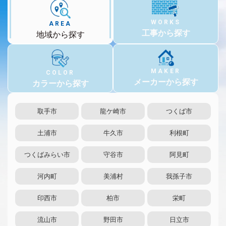
WORKS
AREA
工事から探す
地域から探す
MAKER
COLOR
メーカーから探す
カラーから探す
取手市
龍ケ崎市
つくば市
土浦市
牛久市
利根町
つくばみらい市
守谷市
阿見町
河内町
美浦村
我孫子市
印西市
柏市
栄町
流山市
野田市
日立市