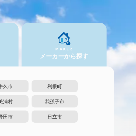
MAKER
メーカーから探す
牛久市
利根町
美浦村
我孫子市
野田市
日立市