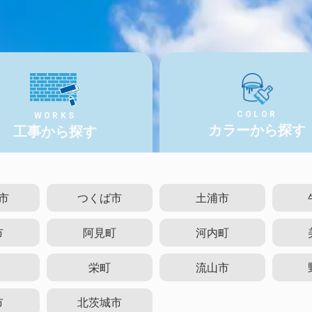
COLOR
WORKS
カラーから探す
工事から探す
市
つくば市
土浦市
市
阿見町
河内町
栄町
流山市
市
北茨城市