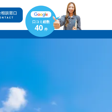
口コミ総数
40
件