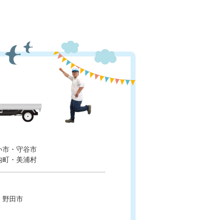
い市・守谷市
内町・美浦村
・野田市