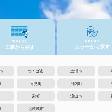
COLOR
WORKS
カラーから探す
工事から探す
市
つくば市
土浦市
市
阿見町
河内町
栄町
流山市
市
北茨城市