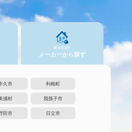
MAKER
メーカーから探す
牛久市
利根町
美浦村
我孫子市
野田市
日立市