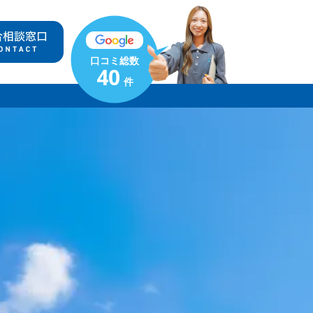
口コミ総数
40
件